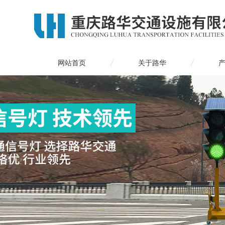
网站首页
关于路华