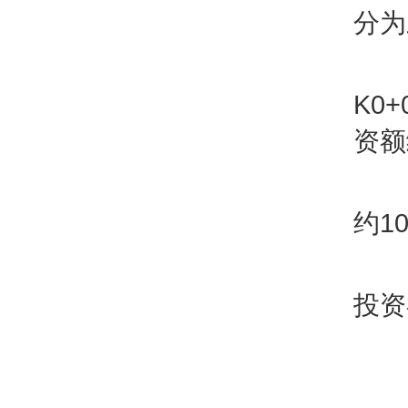
分为
一
K0
资额
二
约10
三
投资
2