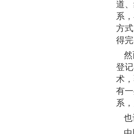
道、
系，
方式
得完
然
登记
术，
有一
系，
也
中