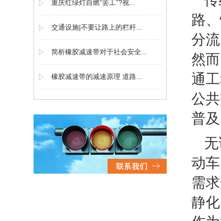
传
重庆红绿灯自燃“罢工”?视...
路、
交通设施|不要让路上的栏杆...
分流
简析橡胶减速带对于社会安全...
然而
通工
橡胶减速带的减速原理 道路...
公共
普及
无
动车
需求
静化