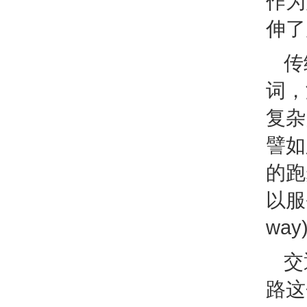
作为
伸了
传
词，
复杂
譬如
的跑
以服
way
交
路这