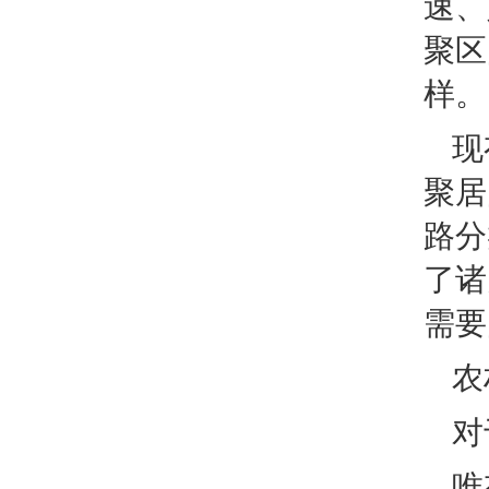
速、
聚区
样。
现
聚居
路分
了诸
需要
农
对
唯