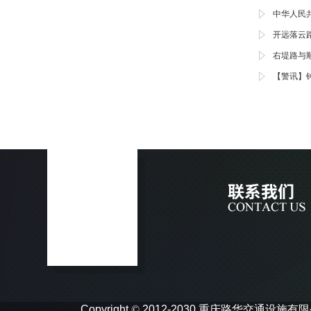
中华人民
开远落云
右堤路与
【警讯】
Copyright
©
2012-2030 重庆路华交通设施有限公司 In