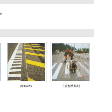
护
路侧标线
冷喷标线施划