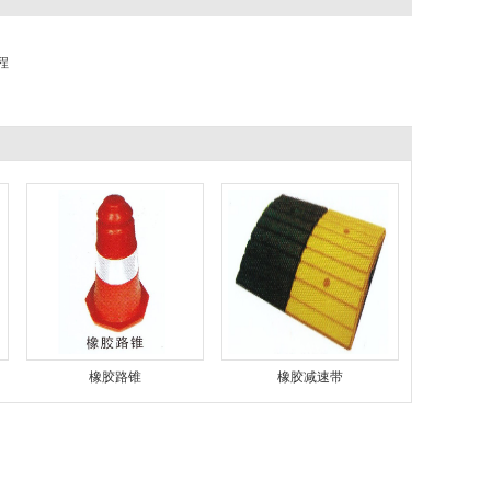
程
橡胶路锥
橡胶减速带