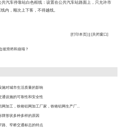
 公共汽车停靠站白色框线：设置在公共汽车站路面上，只允许市
框线内，顺次上下客，不得越线。
[
打印本页
] || [
关闭窗口
]
边坡滑坍和崩塌？
设施对城市生活质量的影响
交通设施的可靠性和安全性
铝网加工，铁铬铝网加工厂家，铁铬铝网生产厂...
标牌形状多种多样的原因
窄路、窄桥交通标志的特点