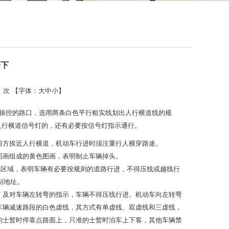
一下
：
次 【字体：
大
中
小
】
灯操控的路口，选用两条白色平行粗实线划出人行横道线的规
人行横道信号灯的，还有必要按信号灯指示通行。
示前方挨近人行横道，机动车行进时须注重行人横穿路途。
图画组成的黄色图画，表明制止车辆掉头。
线区域，表明车辆有必要按规则的道路行进，不得压线或越线行
别地址。
弯，及对车辆左转弯的指示，车辆不得压线行进。机动车向左转弯
求车辆减速路段的白色虚线，其方式有单虚线、双虚线和三虚线，
在的士暂时停靠点路面上，只准的士暂时泊车上下客，其他车辆禁