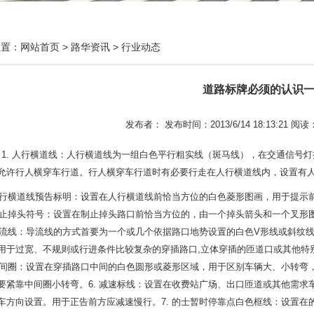
位置：
网站首页
>
路华资讯
>
行业动态
道路标牌必须的认识
发布者： 发布时间：2013/6/14 18:13:21 阅读
1. 人行横道线：人行横道线为一组白色平行粗实线（斑马线），在交通信号
允许行人横穿车行道。行人横穿车行道时有必要行走在人行横道线内，设置有
 人行横道线预告标明：设置在人行横道线前恰当方位的白色菱形图画，用于提
 制止掉头符号：设置在制止掉头路口前恰当方位的，由一个掉头箭头和一个叉形
 导流线：导流线的方式首要为一个或几个依据路口地势设置的白色V形线或斜纹
用于过宽、不规则或行进条件比较复杂的穿插路口,立体穿插的匝道口或其他特
 中间圈：设置在穿插路口中间的白色圆形或菱形区域，用于区别车辆大、小转
要紧靠中间圈小转弯。6. 减速标线：设置在收费站广场、出口匝道或其他需
车方向设置。用于正告前方应减速慢行。7. 的士暂时停靠点白色框线：设置