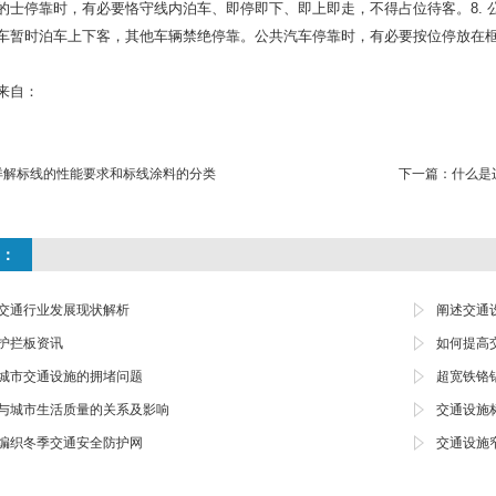
的士停靠时，有必要恪守线内泊车、即停即下、即上即走，不得占位待客。8.
车暂时泊车上下客，其他车辆禁绝停靠。公共汽车停靠时，有必要按位停放在
来自：
详解标线的性能要求和标线涂料的分类
下一篇：
什么是
：
交通行业发展现状解析
阐述交通
护拦板资讯
如何提高
城市交通设施的拥堵问题
超宽铁铬
与城市生活质量的关系及影响
交通设施
编织冬季交通安全防护网
交通设施