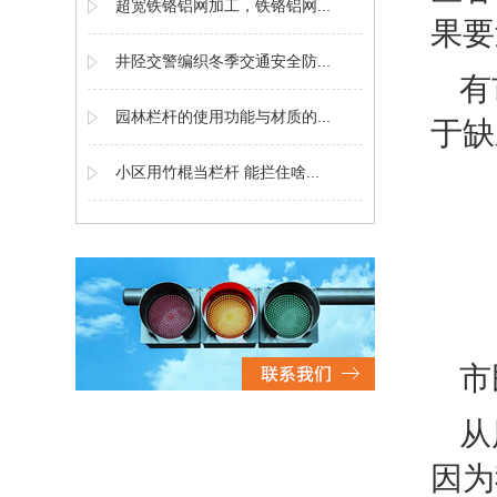
超宽铁铬铝网加工，铁铬铝网...
果要
井陉交警编织冬季交通安全防...
有
园林栏杆的使用功能与材质的...
于缺
小区用竹棍当栏杆 能拦住啥...
市
从
因为