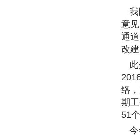
我
意见
通道
改建
此
20
络，
期工
51
今