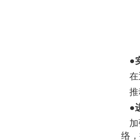
●
在
推
●
加
络，