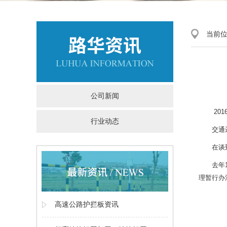
当前
公司新闻
201
行业动态
交通
在谈
去年
理暂行办
高速公路护拦板资讯