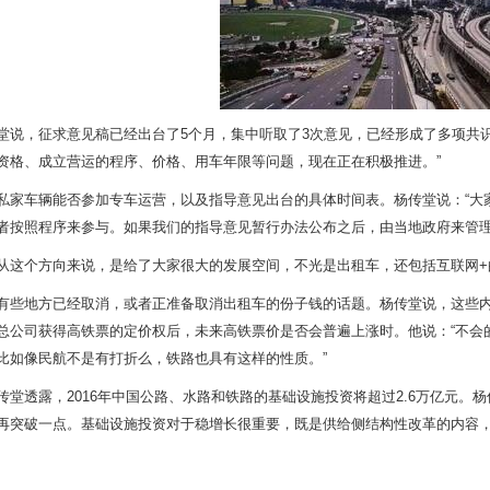
堂说，征求意见稿已经出台了5个月，集中听取了3次意见，已经形成了多项共
资格、成立营运的程序、价格、用车年限等问题，现在正在积极推进。”
私家车辆能否参加专车运营，以及指导意见出台的具体时间表。杨传堂说：“大
者按照程序来参与。如果我们的指导意见暂行办法公布之后，由当地政府来管
从这个方向来说，是给了大家很大的发展空间，不光是出租车，还包括互联网+的
有些地方已经取消，或者正准备取消出租车的份子钱的话题。杨传堂说，这些
总公司获得高铁票的定价权后，未来高铁票价是否会普遍上涨时。他说：“不会
比如像民航不是有打折么，铁路也具有这样的性质。”
传堂透露，2016年中国公路、水路和铁路的基础设施投资将超过2.6万亿元。杨传
再突破一点。基础设施投资对于稳增长很重要，既是供给侧结构性改革的内容，