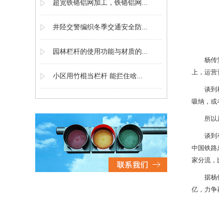
超宽铁铬铝网加工，铁铬铝网...
井陉交警编织冬季交通安全防...
园林栏杆的使用功能与材质的...
杨传
上，运营
小区用竹棍当栏杆 能拦住啥...
谈到
吸纳，或
所以
谈到
中国铁路
家分流，
据杨
亿，力争