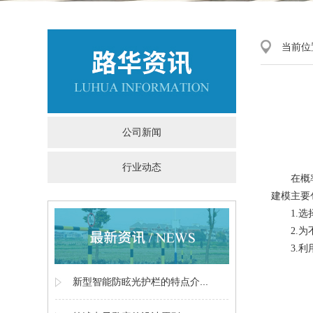
当前位
公司新闻
行业动态
在概
建模主要
1.
选
2.
为
3.
利
新型智能防眩光护栏的特点介...